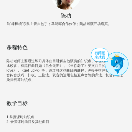
陈功
前“棒棒糖”乐队主音吉他手；马晓晖合作伙伴；陶喆巡演开场嘉宾。
课程特色
陈功老师主要通过练习具体曲目讲解吉他演奏的知识点。本课程涉及的曲目
比较多，有流行曲目如《后会无期》，《当你老了》英文曲目如《old
love》，《get lucky》等，通过对这些曲目的讲解，讲授手指弹奏、扫弦&切
音闷音技巧、打板、三指法、双音的运用包括五声音阶的弹法、复合和弦之
旋律线等知识点。
教学目标
1.掌握课时知识点
2. 会弹课时曲目及其他曲目